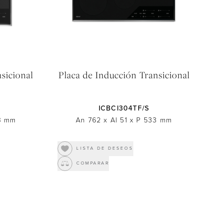
sicional
Placa de Inducción Transicional
ICBCI304TF/S
3
mm
An 762
x
Al 51
x
P 533
mm
LISTA DE DESEOS
COMPARAR