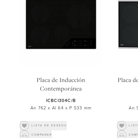
Placa de Inducción
Placa d
Contemporánea
ICBCI304C/B
An 762
x
Al 64
x
P 533
mm
An 
LISTA DE DESEOS
LIS
COMPARAR
COM