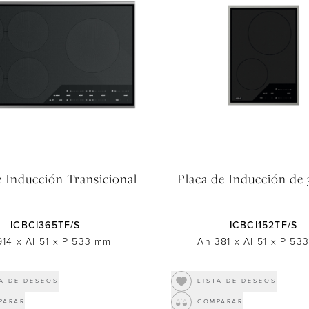
e Inducción Transicional
Placa de Inducción de
ICBCI365TF/S
ICBCI152TF/S
914
x
Al 51
x
P 533
mm
An 381
x
Al 51
x
P 533
TA DE DESEOS
LISTA DE DESEOS
PARAR
COMPARAR