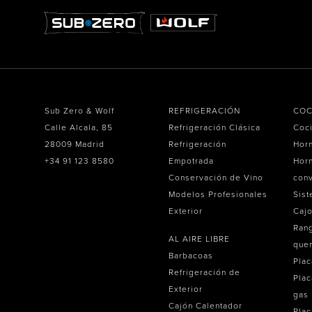
Sub Zero & Wolf
REFRIGERACIÓN
COC
Calle Alcala, 85
Refrigeración Clásica
Coc
28009 Madrid
Refrigeración
Hor
+34 91 123 8580
Empotrada
Horn
Conservación de Vino
con
Modelos Profesionales
Sist
Exterior
Caj
Ran
AL AIRE LIBRE
que
Barbacoas
Plac
Refrigeración de
Plac
Exterior
gas
Cajón Calentador
Plac