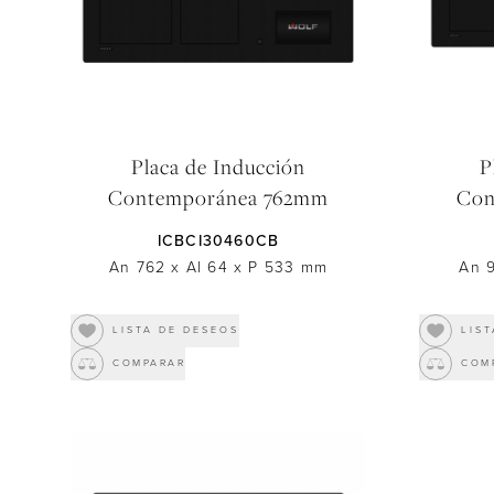
Placa de Inducción
P
Contemporánea 762mm
Con
ICBCI30460CB
An 762
x
Al 64
x
P 533
mm
An 
LISTA DE DESEOS
LIS
COMPARAR
COM