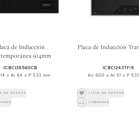
laca de Inducción
Placa de Inducción Tran
temporánea 914mm
ICBCI36560CB
ICBCI243TF/S
914
x
Al 64
x
P 533
mm
An 600
x
Al 51
x
P 53
TA DE DESEOS
LISTA DE DESEOS
PARAR
COMPARAR