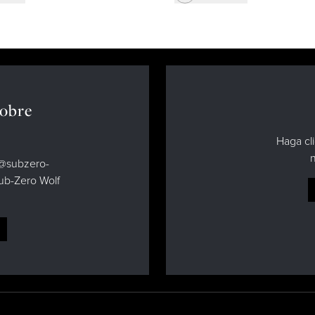
sobre
Haga cli
n
d@subzero-
Sub-Zero Wolf