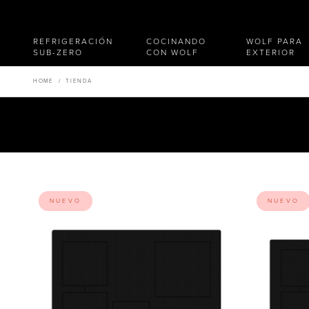
REFRIGERACIÓN
COCINANDO
WOLF PARA
SUB-ZERO
CON WOLF
EXTERIOR
HOME
/
TIENDA
Ancho
Fun
NUEVO
NUEVO
381 Medida
600 Medida
762 Medida
914 Medida
BORRAR TODO