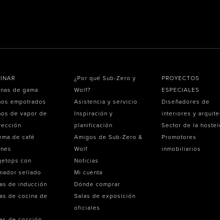
INAR
¿Por qué Sub-Zero y
PROYECTOS
inas de gama
Wolf?
ESPECIALES
nos empotrados
Asistencia y servicio
Diseñadores de
os de vapor de
Inspiración y
interiores y arquit
vección
planificación
Sector de la hostel
ema de café
Amigos de Sub-Zero &
Promotores
ones
Wolf
inmobiliarios
getops con
Noticias
mador sellado
Mi cuenta
as de inducción
Dónde comprar
as de cocina de
Salas de exposición
oficiales
as de cocción