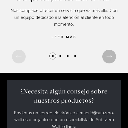
Nos complace ofrecer un servicio que va más allá. Con
un equipo dedicado a la atención al cliente en todo
momento.
cul
LEER MÁS
¿Necesita algún consejo sobre
nuestros productos?
Envíenos un correo electrónico a madrid@subzero-
wolf.es u organice que un especialista de Sub-Zero
Wolf lo llame