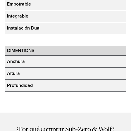
Empotrable
Downloads
Inspiration & Planning
Hospitality
Master Your Wolf Events
News
Integrable
Property Developers
Recipes
Recipes
Yachts
Instalación Dual
My Account
Partner Portal
Careers
DIMENTIONS
Anchura
Altura
Profundidad
¿Por qué comprar Sub-Zero & Wolf?