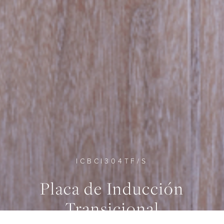
ICBCI304TF/S
Placa de Inducción
0
0
0
Transicional