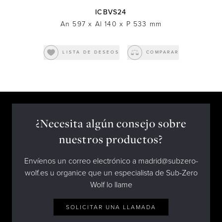
ICBVS24
An 597
x
Al 140
x
P 533
mm
LISTA DE DESEOS
COMPARAR
¿Necesita algún consejo sobre
nuestros productos?
Envíenos un correo electrónico a madrid@subzero-
wolf.es u organice que un especialista de Sub-Zero
Wolf lo llame
SOLICITAR UNA LLAMADA