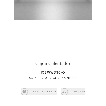
Downloads
Inspiration & Planning
Hospitality
Master Your Wolf Events
News
Property Developers
Recipes
Recipes
Yachts
My Account
Partner Portal
Careers
Cajón Calentador
ICBWWD30/O
An 759
x
Al 264
x
P 578
mm
LISTA DE DESEOS
COMPARAR