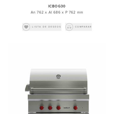
ICBOG30
An 762
x
Al 686
x
P 762
mm
LISTA DE DESEOS
COMPARAR