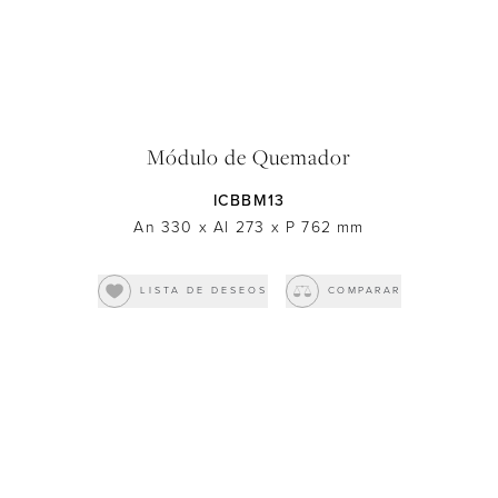
Módulo de Quemador
ICBBM13
An 330
x
Al 273
x
P 762
mm
LISTA DE DESEOS
COMPARAR