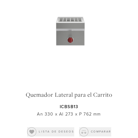
Quemador Lateral para el Carrito
ICBSB13
An 330
x
Al 273
x
P 762
mm
LISTA DE DESEOS
COMPARAR