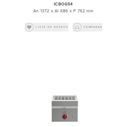
ICBOG54
An 1372
x
Al 686
x
P 762
mm
LISTA DE DESEOS
COMPARAR