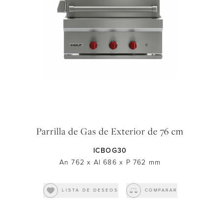
BORRAR TODO
Downloads
Inspiration & Planning
Hospitality
Master Your Wolf Events
ENVIAR
News
Property Developers
Recipes
Recipes
Yachts
My Account
Partner Portal
Careers
Parrilla de Gas de Exterior de 76 cm
ICBOG30
An 762
x
Al 686
x
P 762
mm
LISTA DE DESEOS
COMPARAR