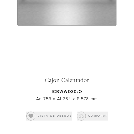
Downloads
Inspiration & Planning
Hospitality
Master Your Wolf Events
News
Property Developers
Recipes
Recipes
Yachts
My Account
Partner Portal
Careers
Cajón Calentador
ICBWWD30/O
An 759
x
Al 264
x
P 578
mm
LISTA DE DESEOS
COMPARAR