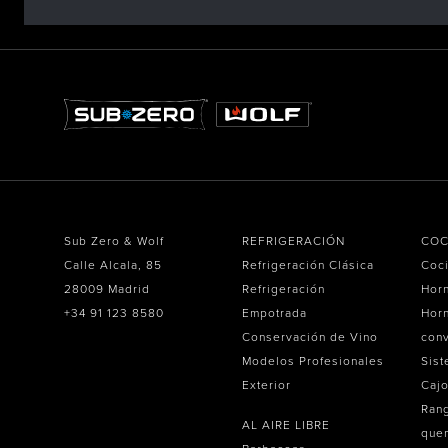
Sub Zero & Wolf
REFRIGERACIÓN
COC
Calle Alcala, 85
Refrigeración Clásica
Coc
28009 Madrid
Refrigeración
Hor
+34 91 123 8580
Empotrada
Horn
Conservación de Vino
con
Modelos Profesionales
Sist
Exterior
Caj
Ran
AL AIRE LIBRE
que