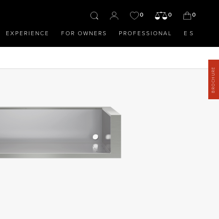
0
0
0
EXPERIENCE
FOR OWNERS
PROFESSIONAL
ES
BROCHURE