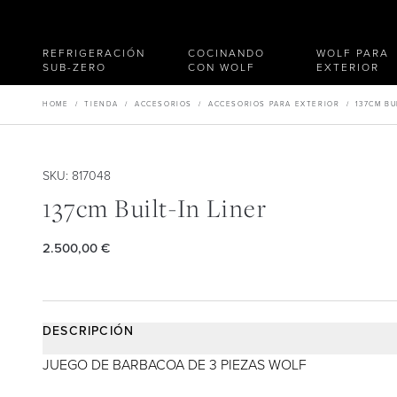
REFRIGERACIÓN
COCINANDO
WOLF PARA
SUB-ZERO
CON WOLF
EXTERIOR
HOME
/
TIENDA
/
ACCESORIOS
/
ACCESORIOS PARA EXTERIOR
/
137CM BU
SKU: 817048
137cm Built-In Liner
2.500,00 €
DESCRIPCIÓN
JUEGO DE BARBACOA DE 3 PIEZAS WOLF