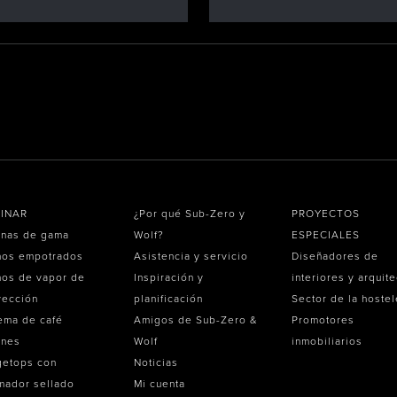
INAR
¿Por qué Sub-Zero y
PROYECTOS
inas de gama
Wolf?
ESPECIALES
nos empotrados
Asistencia y servicio
Diseñadores de
os de vapor de
Inspiración y
interiores y arquit
vección
planificación
Sector de la hostel
ema de café
Amigos de Sub-Zero &
Promotores
ones
Wolf
inmobiliarios
getops con
Noticias
mador sellado
Mi cuenta