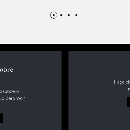
sobre
Haga cli
n
d@subzero-
Sub-Zero Wolf