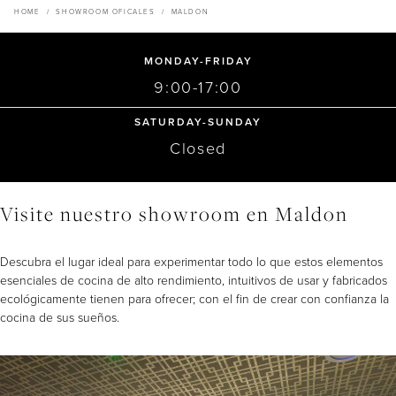
Downloads
HOME
/
SHOWROOM OFICALES
/
MALDON
Inspiration & Planning
Hospitality
Master Your Wolf Events
News
Property Developers
MONDAY-FRIDAY
Recipes
Recipes
Yachts
EXPLORAR
9:00-17:00
My Account
Partner Portal
Careers
SATURDAY-SUNDAY
Closed
Visite nuestro showroom en Maldon
Descubra el lugar ideal para experimentar todo lo que estos elementos
esenciales de cocina de alto rendimiento, intuitivos de usar y fabricados
ecológicamente tienen para ofrecer; con el fin de crear con confianza la
cocina de sus sueños.