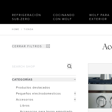
REFRIGERACIÓN
COCINANDO
WOLF PARA
SUB-ZERO
CON WOLF
EXTERIOR
HOME
/
TIENDA
Ac
CERRAR FILTROS
CATEGORÍAS
−
Productos destacados
Pequeños electrodomesticos
+
Accesorios
−
Libros
Accesorios para horno empotrado