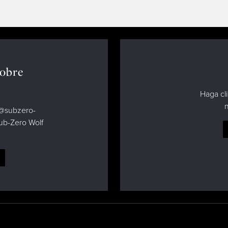
sobre
Haga cli
n
d@subzero-
Sub-Zero Wolf