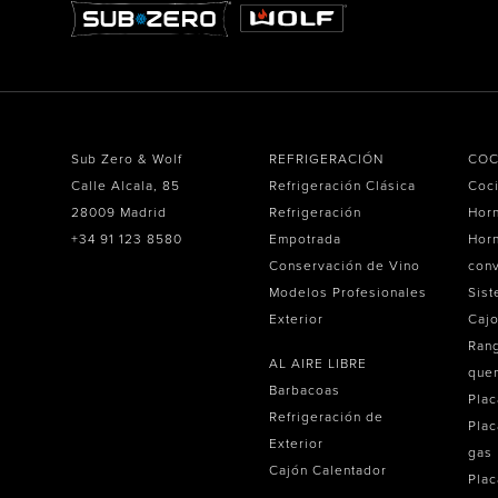
Sub Zero & Wolf
REFRIGERACIÓN
COC
Calle Alcala, 85
Refrigeración Clásica
Coc
28009 Madrid
Refrigeración
Hor
+34 91 123 8580
Empotrada
Horn
Conservación de Vino
con
Modelos Profesionales
Sist
Exterior
Caj
Ran
AL AIRE LIBRE
que
Barbacoas
Plac
Refrigeración de
Plac
Exterior
gas
Cajón Calentador
Plac