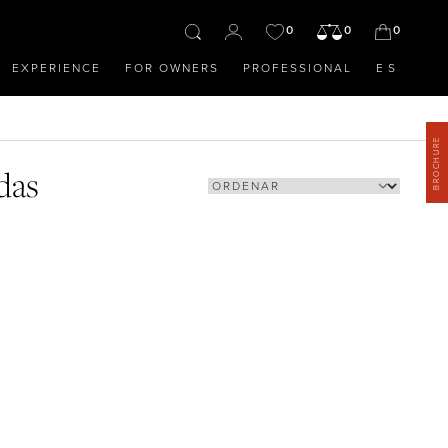
0
0
0
EXPERIENCE
FOR OWNERS
PROFESSIONAL
ES
BROCHURE
das