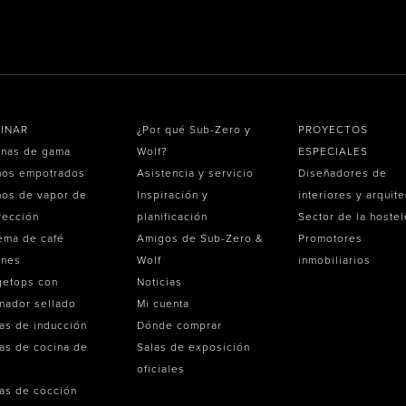
INAR
¿Por qué Sub-Zero y
PROYECTOS
inas de gama
Wolf?
ESPECIALES
nos empotrados
Asistencia y servicio
Diseñadores de
os de vapor de
Inspiración y
interiores y arquit
vección
planificación
Sector de la hostel
ema de café
Amigos de Sub-Zero &
Promotores
ones
Wolf
inmobiliarios
getops con
Noticias
mador sellado
Mi cuenta
as de inducción
Dónde comprar
as de cocina de
Salas de exposición
oficiales
as de cocción