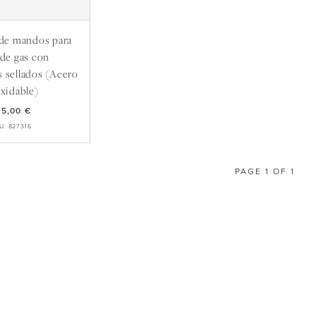
de mandos para
 de gas con
 sellados (Acero
xidable)
15,00 €
U: 827316
PAGE 1 OF 1