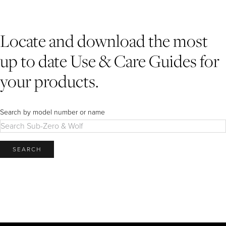
Use & Care Guides
Downloads
Inspiration & Planning
Hospitality
Master Your Wolf Events
News
Property Developers
Locate and download the most
Recipes
Recipes
Yachts
My Account
up to date Use & Care Guides for
Partner Portal
Careers
your products.
Search by model number or name
SEARCH