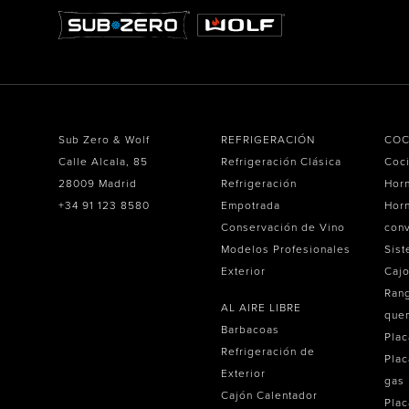
Sub Zero & Wolf
REFRIGERACIÓN
COC
Calle Alcala, 85
Refrigeración Clásica
Coc
28009 Madrid
Refrigeración
Hor
+34 91 123 8580
Empotrada
Horn
Conservación de Vino
con
Modelos Profesionales
Sist
Exterior
Caj
Ran
AL AIRE LIBRE
que
Barbacoas
Plac
Refrigeración de
Plac
Exterior
gas
Cajón Calentador
Plac