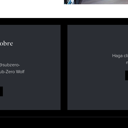
Las Residencias
sobre
Haga cli
n
d@subzero-
Sub-Zero Wolf