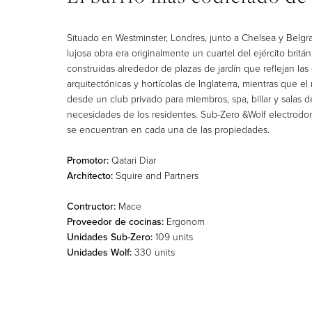
Situado en Westminster, Londres, junto a Chelsea y Belgrav
lujosa obra era originalmente un cuartel del ejército britá
construidas alrededor de plazas de jardín que reflejan las
arquitectónicas y hortícolas de Inglaterra, mientras que e
desde un club privado para miembros, spa, billar y salas de
necesidades de los residentes. Sub-Zero &Wolf electrodo
se encuentran en cada una de las propiedades.
Promotor:
Qatari Diar
Architecto:
Squire and Partners
Contructor
:
Mace
Proveedor de cocinas:
Ergonom
Unidades Sub-Zero:
109 units
Unidades Wolf:
330 units
C