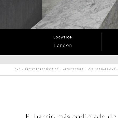
LOCATION
London
HOME
/
PROYECTOS ESPECIALES
/
ARCHITECTURA
/
CHELSEA BARRACKS –
El barrio más codiciado d