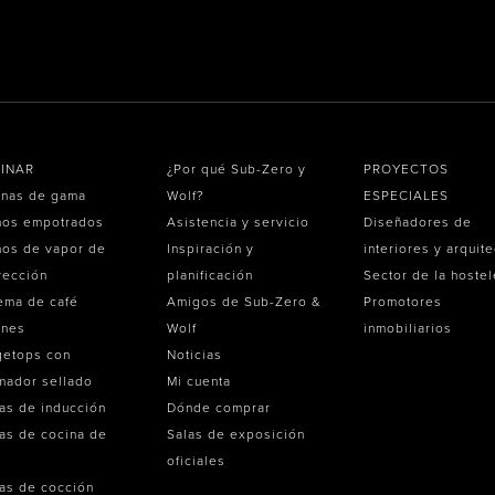
INAR
¿Por qué Sub-Zero y
PROYECTOS
inas de gama
Wolf?
ESPECIALES
nos empotrados
Asistencia y servicio
Diseñadores de
os de vapor de
Inspiración y
interiores y arquit
vección
planificación
Sector de la hostel
ema de café
Amigos de Sub-Zero &
Promotores
ones
Wolf
inmobiliarios
getops con
Noticias
mador sellado
Mi cuenta
as de inducción
Dónde comprar
as de cocina de
Salas de exposición
oficiales
as de cocción