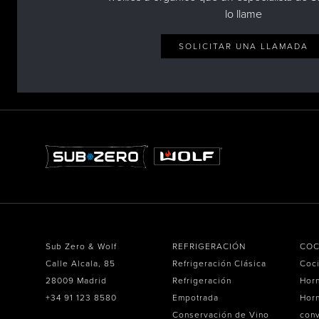
lo llame
SOLICITAR UNA LLAMADA
Sub Zero & Wolf
REFRIGERACIÓN
COC
Calle Alcala, 85
Refrigeración Clásica
Coc
28009 Madrid
Refrigeración
Hor
+34 91 123 8580
Empotrada
Horn
Conservación de Vino
con