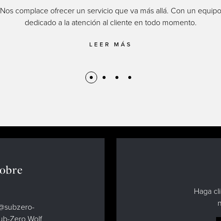
Nos complace ofrecer un servicio que va más allá. Con un equip
dedicado a la atención al cliente en todo momento.
LEER MÁS
sobre
Haga cli
n
d@subzero-
Sub-Zero Wolf