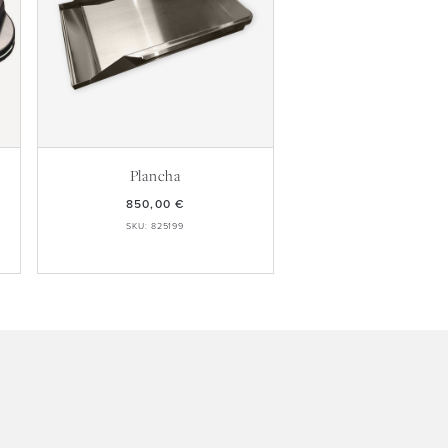
e
Plancha
850,00 €
SKU: 825199