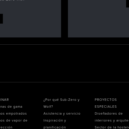
INAR
¿Por qué Sub-Zero y
PROYECTOS
inas de gama
Wolf?
ESPECIALES
nos empotrados
Asistencia y servicio
Diseñadores de
os de vapor de
Inspiración y
interiores y arquit
vección
planificación
Sector de la hostel