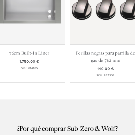
76cm Built-In Liner
Perillas negras para parrilla d
gas de 762 mm
1.750,00 €
SKU: 814105
140,00 €
SKU: 827352
¿Por qué comprar Sub-Zero & Wolf?