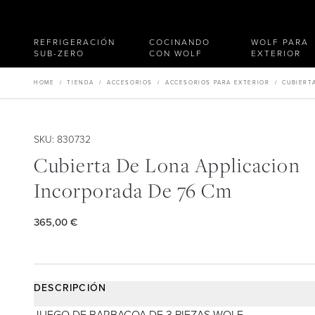
REFRIGERACIÓN
COCINANDO
WOLF PARA
SUB-ZERO
CON WOLF
EXTERIOR
HOME
/
TIENDA
/
ACCESORIOS
/
ACCESORIOS PARA EXTERIOR
/
CUBIERT
SKU: 830732
Cubierta De Lona Applicacion
Incorporada De 76 Cm
365,00 €
DESCRIPCIÓN
JUEGO DE BARBACOA DE 3 PIEZAS WOLF