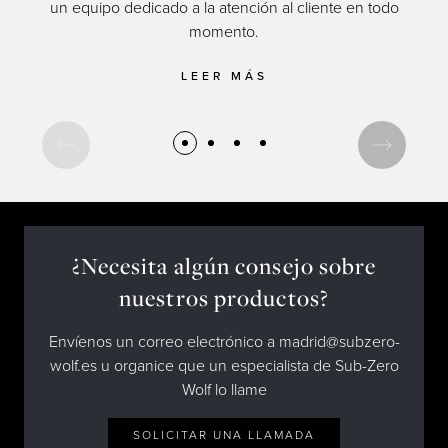
un equipo dedicado a la atención al cliente en todo
momento.
cul
LEER MÁS
¿Necesita algún consejo sobre
nuestros productos?
Envíenos un correo electrónico a madrid@subzero-
wolf.es u organice que un especialista de Sub-Zero
Wolf lo llame
SOLICITAR UNA LLAMADA