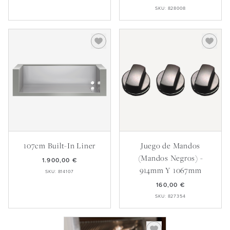
SKU: 828008
107cm Built-In Liner
Juego de Mandos
(Mandos Negros) -
1.900,00 €
914mm Y 1067mm
SKU: 814107
160,00 €
SKU: 827354