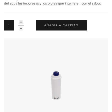
del agua las impurezas y los olores que interfieren con el sabor.
Downloads
Inspiration & Planning
Hospitality
Master Your Wolf Events
News
Property Developers
Recipes
Recipes
Yachts
My Account
AÑADIR A CARRITO
Partner Portal
Careers