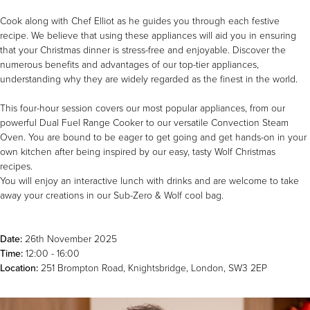
Downloads
Inspiration & Planning
Hospitality
Cook along with Chef Elliot as he guides you through each festive
Master Your Wolf Events
recipe. We believe that using these appliances will aid you in ensuring
News
Property Developers
Recipes
that your Christmas dinner is stress-free and enjoyable. Discover the
Recipes
Yachts
numerous benefits and advantages of our top-tier appliances,
My Account
Partner Portal
understanding why they are widely regarded as the finest in the world.
Careers
This four-hour session covers our most popular appliances, from our
powerful Dual Fuel Range Cooker to our versatile Convection Steam
Oven. You are bound to be eager to get going and get hands-on in your
own kitchen after being inspired by our easy, tasty Wolf Christmas
recipes.
You will enjoy an interactive lunch with drinks and are welcome to take
away your creations in our Sub-Zero & Wolf cool bag.
Date:
26th November 2025
Time:
12:00 - 16:00
Location:
251 Brompton Road, Knightsbridge, London, SW3 2EP