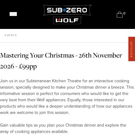
0
Refrigeración Clásica
EVENTS
La Serie Diseño
BROCHURE
Cocinas Mixtas
Conservación de Vino
Hornos Integrados
Mastering Your Christmas - 26th November
Modelos Profesionales
Hornos de Convección Con Vapor
Bajo Encimera
Barbacoas
2026 - £99pp
Maquinas de café
Refrigeración de Exterior
Cajones
Cajón Calentador
Join us in our Subterranean Kitchen Theatre for an interactive cooking
Cocinas Empotradas
session, specially designed to make your Christmas dinner a breeze. This
informative session is perfect for consumers who would like to get the
Placas de Inducción
Meet Our Chefs
very best from their Wolf appliances. Equally, those interested in our
Placas de Gas
Events & Demos
products who would like a deeper understanding of how our appliances
Where to Buy
Módulos Integrados
work are welcome to join this session.
Our Showrooms
Sistemas de Extracción
Support
Gain valuable tips as you plan your Christmas dinner and explore the
Why Sub-Zero & Wolf?
Microondas
Shop Accessories
array of cooking appliances available.
Friends of Sub-Zero & Wolf
Interior Designers & Architects