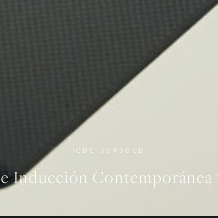
ICBCI30460CB
de Inducción Contemporáne