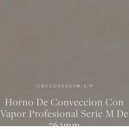
ICBCSO3050PM/S/P
Horno De Conveccion Con
Vapor Profesional Serie M De
0
0
0
762mm