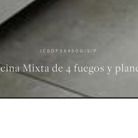
ICBDF36450G/S/P
cina Mixta de 4 fuegos y plan
MEN INTERIOR UTILIZABLE
MODES
155 L
10
 GENERAL
ESPECIFICACIÓN
GALERÍA
DES