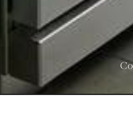
Co
ANCHURA
VOLU
911 mm
VISTA