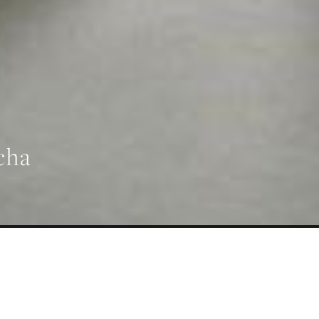
cha
CARGAS