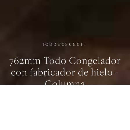
ICBDEC3050FI
762mm Todo Congelador
con fabricador de hielo -
0
0
0
Columna
ANCHO